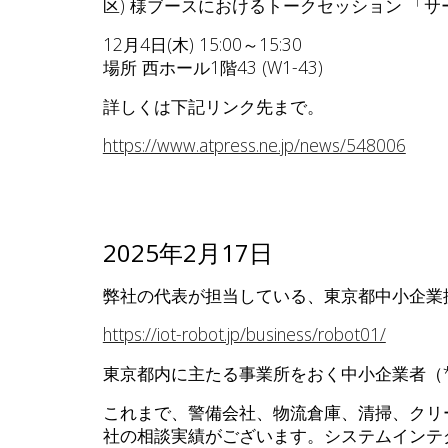
区) 様ブースにおけるトークセッション 「
12月4日(木) 15:00～15:30
場所 西ホール1階43 (W1-43)
詳しくは下記リンク先まで。
https://www.atpress.ne.jp/news/548006
202
5
年
2
月
17
日
弊社の代表が担当している、東京都中小企業
https://iot-robot.jp/business/robot01/
東京都内に主たる事業所をおく中小企業者（
これまで、警備会社、物流倉庫、清掃、クリ
社の相談実績がございます。システムインテ