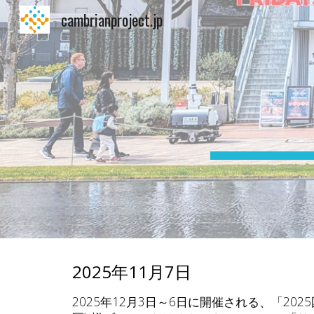
cambrianproject.jp
Sk
2025年
11
月
7
日
2025年12月3日～6日に開催される、「2